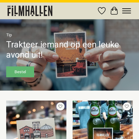
Verlanglijst
Winkelwag
Hero slideshow items
Tip
Trakteer iemand op een leuke
avond uit!
Bestel
Items van productcarrousel