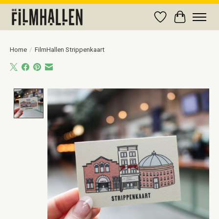
Verlanglijst
Winkelwag
Home
/
FilmHallen Strippenkaart
Product image slideshow Items